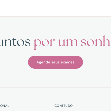
untos
por um son
Agende seus exames
IONAL
CONTEÚDO