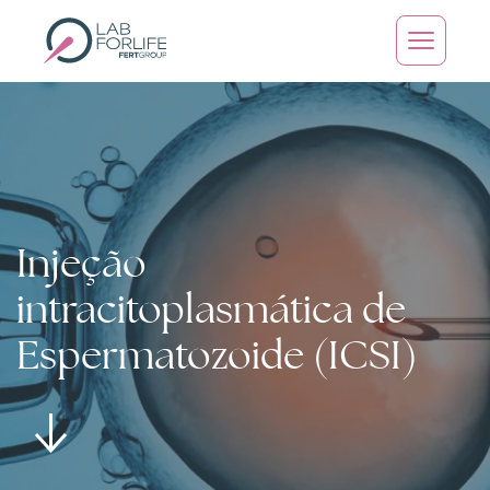
Skip
to
main
content
Injeção
intracitoplasmática de
Espermatozoide (ICSI)