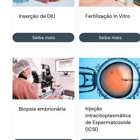
Inserção de DIU
Fertilização In Vitro
Saiba mais
Saiba mais
Injeção
Biopsia embrionária
intracitoplasmática
de Espermatozoide
(ICSI)