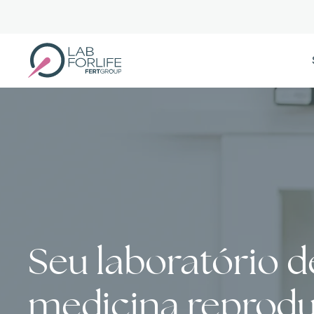
Skip
to
main
content
Seu laboratório d
medicina reprodu